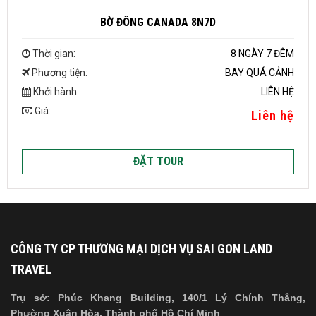
BỜ ĐÔNG CANADA 8N7D
Thời gian:
8 NGÀY 7 ĐÊM
Phương tiện:
BAY QUÁ CẢNH
Khởi hành:
LIÊN HỆ
Giá:
Liên hệ
ĐẶT TOUR
CÔNG TY CP THƯƠNG MẠI DỊCH VỤ SAI GON LAND
TRAVEL
Trụ sở: Phúc Khang Building, 140/1 Lý Chính Thắng,
Phường Xuân Hòa, Thành phố Hồ Chí Minh