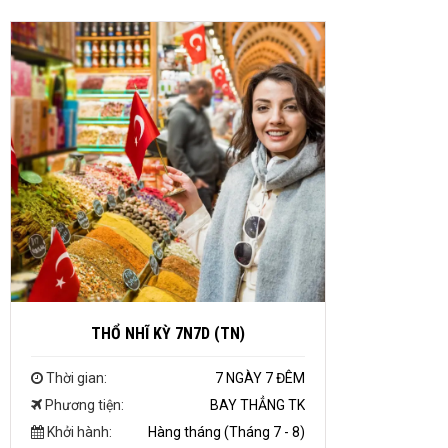
THỔ NHĨ KỲ 7N7D (TN)
Thời gian:
7 NGÀY 7 ĐÊM
Phương tiện:
BAY THẲNG TK
Khởi hành:
Hàng tháng (Tháng 7 - 8)