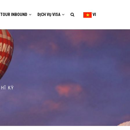
TOUR INBOUND
DỊCH VỤ VISA
VI
HĨ KỲ