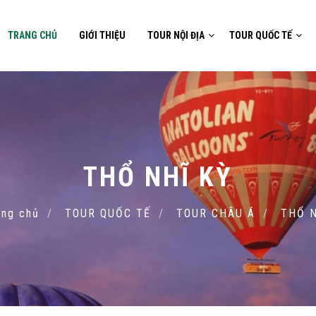
TRANG CHỦ
GIỚI THIỆU
TOUR NỘI ĐỊA
TOUR QUỐC TẾ
THỔ NHĨ KỲ
ng chủ
TOUR QUỐC TẾ
TOUR CHÂU Á
THỔ N