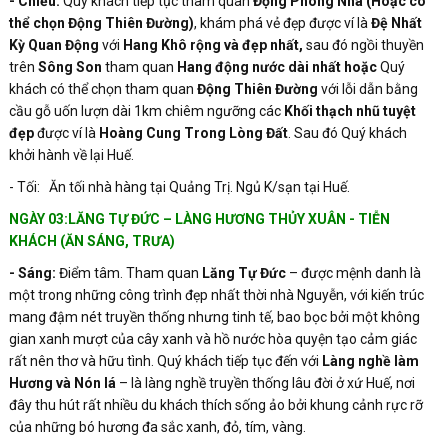
- Chiều:
Quý khách tiếp tục tham quan
Động Phong Nha (Hoặc có
thể chọn Động Thiên Đường)
, khám phá vẻ đẹp được ví là
Đệ Nhất
Kỳ Quan Động
với
Hang Khô rộng và đẹp nhất,
sau đó ngồi thuyền
trên
Sông Son
tham quan
Hang động nước dài nhất
hoặc
Quý
khách có thể chọn tham quan
Động Thiên Đường
với lỗi dẫn bằng
cầu gỗ uốn lượn dài 1km chiêm ngưỡng các
Khối thạch nhũ tuyệt
đẹp
được ví là
Hoàng Cung Trong Lòng Đất
. Sau đó Quý khách
khởi hành về lại Huế.
- Tối: Ăn tối nhà hàng tại Quảng Trị. Ngủ K/sạn tại Huế.
NGÀY 03:LĂNG TỰ ĐỨC – LÀNG HƯƠNG THỦY XUÂN - TIỄN
KHÁCH (ĂN SÁNG, TRƯA)
- Sáng:
Điểm tâm. Tham quan
Lăng Tự Đức
– được mệnh danh là
một trong những công trình đẹp nhất thời nhà Nguyễn, với kiến trúc
mang đậm nét truyền thống nhưng tinh tế, bao bọc bởi một không
gian xanh mượt của cây xanh và hồ nước hòa quyện tạo cảm giác
rất nên thơ và hữu tình. Quý khách tiếp tục đến với
Làng nghề làm
Hương và Nón lá
– là làng nghề truyền thống lâu đời ở xứ Huế, nơi
đây thu hút rất nhiều du khách thích sống ảo bởi khung cảnh rực rỡ
của những bó hương đa sắc xanh, đỏ, tím, vàng.