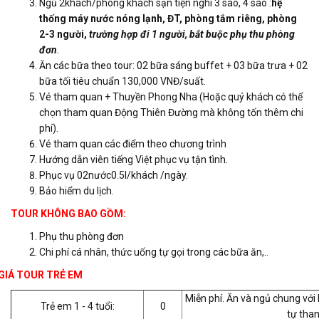
Ngủ 2khách/phòng khách sạn tiện nghi 3 sao, 4 sao :
hệ
thống máy nước nóng lạnh, ĐT, phòng tắm riêng, phòng
2-3 người,
trường hợp đi 1 người, bắt buộc phụ thu phòng
đơn
.
Ăn các bữa theo tour: 02 bữa sáng buffet + 03 bữa trưa + 02
bữa tối tiêu chuẩn 130,000 VNĐ/suất.
Vé tham quan + Thuyền Phong Nha (Hoặc quý khách có thể
chọn tham quan Động Thiên Đường mà không tốn thêm chi
phí).
Vé tham quan các điểm theo chương trình
Hướng dẫn viên tiếng Việt phục vụ tận tình.
Phục vụ 02nước0.5l/khách /ngày.
Bảo hiểm du lịch.
TOUR
KHÔNG BAO GỒM:
Phụ thu phòng đơn
Chi phí cá nhân, thức uống tự gọi trong các bữa ăn,..
GIÁ TOUR TRẺ EM
Miễn phí. Ăn và ngủ chung với 
Trẻ em 1 - 4 tuổi:
0
tự than