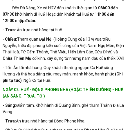
Đến Đà Nẵng, Xe và HDV đón khách thời gian từ
06h00 đến
07h30
khởi hành đi Huế. Hoặc đón khách tại Huế từ
11h00 đến
12h00 nhập đoàn.
- Trưa:
Ăn trưa nhà hàng tại Huế
-
Chiều:
Tham quan
Đại Nội
(Hoàng Cung của 13 vị vua triều
Nguyễn, triều đại phong kiến cuối cùng của Việt Nam: Ngọ Môn, Điện
Thái Hoà, Tử Cấm Thành, Thế Miếu, Hiển Lâm Các, Cửu Đỉnh) và
Chùa Thiên Mụ
cổ kính, xây dựng từ những năm đầu của thế kỉ XVII
- Tối: Ăn tối nhà hàng. Quý khách thưởng ngoạn Ca Huế sông
Hương và thả hoa đăng cầu may mắn, mạnh khỏe, hạnh phúc
(Chi
phí tự túc)
. Ngủ KS tại Huế.
NGÀY 02: HUẾ - ĐỘNG PHONG NHA (HOẶC THIÊN ĐƯỜNG) - HUẾ
(ĂN SÁNG, TRƯA, TỐI)
- Sáng:
Điểm tâm. Khởi hành đi Quảng Bình, ghé thăm Thánh Địa La
Vang.
- Trưa:
Ăn trưa nhà hàng tại Động Phong Nha.