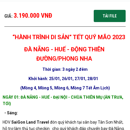
3.190.000 VNĐ
GIÁ:
TẢI FILE
“HÀNH TRÌNH DI SẢN” TẾT QUÝ MÃO 2023
ĐÀ NẴNG - HUẾ - ĐỘNG THIÊN
ĐƯỜNG/PHONG NHA
Thời gian: 3 ngày 2 đêm
Khởi hành: 25/01, 26/01, 27/01, 28/01
(Mồng 4, Mồng 5, Mồng 6, Mồng 7 Tết Âm
Lịch
)
NGÀY 01: ĐÀ NẴNG - HUẾ - ĐẠI NỘI - CHÙA THIÊN MỤ (ĂN TRƯA,
TỐI)
- Sáng:
HDV
SaiGon Land Travel
đón quý khách tại sân bay Tân Sơn Nhất,
hỗ trợ làm thủ tục checkin cho quý khách đáp chuyến bay Đà Nẵng.