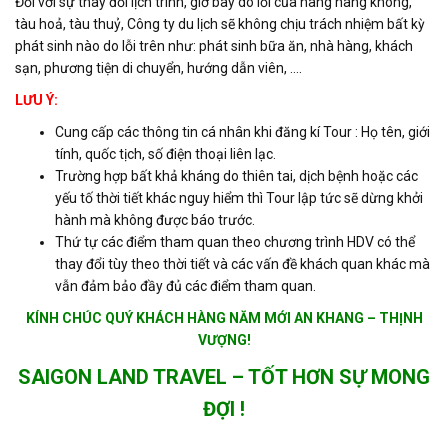
Đối với sự thay đổi lịch trình, giờ bay do lỗi của hãng hàng không,
tàu hoả, tàu thuỷ, Công ty du lịch sẽ không chịu trách nhiệm bất kỳ
phát sinh nào do lỗi trên như: phát sinh bữa ăn, nhà hàng, khách
sạn, phương tiện di chuyển, hướng dẫn viên, ….
LƯU Ý:
Cung cấp các thông tin cá nhân khi đăng kí Tour : Họ tên, giới
tính, quốc tịch, số điện thoại liên lạc.
Trường hợp bất khả kháng do thiên tai, dịch bệnh hoặc các
yếu tố thời tiết khác nguy hiểm thì Tour lập tức sẽ dừng khởi
hành mà không được báo trước.
Thứ tự các điểm tham quan theo chương trình HDV có thể
thay đổi tùy theo thời tiết và các vấn đề khách quan khác mà
vẫn đảm bảo đầy đủ các điểm tham quan.
KÍNH CHÚC QUÝ KHÁCH HÀNG NĂM MỚI AN KHANG – THỊNH
VƯỢNG!
SAIGON LAND TRAVEL – TỐT HƠN SỰ MONG
ĐỢI !