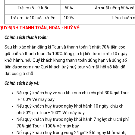
Trẻ em 5 - 9 tuổi
50%
Ăn suất riêng 50% và
Trẻ em từ 10 tuổi trở lên
100%
Tiêu chuẩn n
QUY ĐỊNH THANH TOÁN, HOÀN - HUỶ VÉ:
Chính sách thanh toán:
Sau khi xác nhận đăng kí Tour và thanh toán ít nhất 70% tiền cọc
giữ chỗ và thanh toán đủ 100% tổng giá trị tiền tour trước 10 ngày
khởi hành, nếu Quý khách không thanh toán đúng hạn và đúng số
tiền được xem như Quý khách tự ý huỷ tour và mất hết số tiền đã
đặt cọc giữ chỗ.
Chính sách hủy vé:
Nếu quý khách huỷ vé sau khi mua chịu chi phí: 30% giá Tour
+ 100% Vé máy bay
Nếu quý khách huỷ trước ngày khởi hành 10 ngày: chịu chi
phí 50% giá Tour+ 100% Vé máy bay
Nếu quý khách huỷ trước ngày khởi hành 7 ngày: chịu chi phí
70% giá Tour + 100% Vé máy bay
Nếu quý khách huỷ trong vòng 24 giờ kể từ ngày khởi hành,