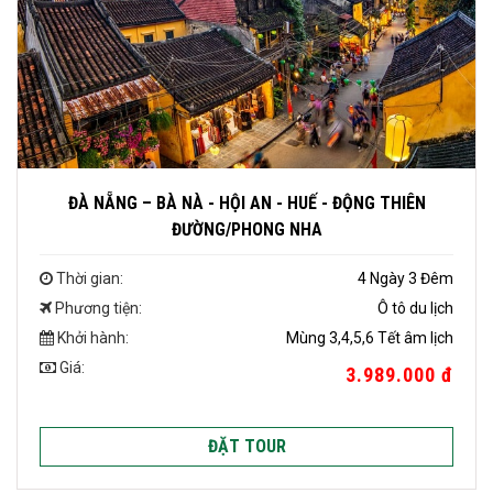
ĐÀ NẴNG – BÀ NÀ - HỘI AN - HUẾ - ĐỘNG THIÊN
ĐƯỜNG/PHONG NHA
Thời gian:
4 Ngày 3 Đêm
Phương tiện:
Ô tô du lịch
Khởi hành:
Mùng 3,4,5,6 Tết âm lịch
Giá:
3.989.000 đ
ĐẶT TOUR