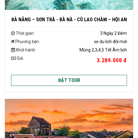
ĐÀ NẴNG – SƠN TRÀ - BÀ NÀ - CÙ LAO CHÀM – HỘI AN
Thời gian:
3 Ngày 2 Đêm
Phương tiện:
xe du lich đời mới
Khởi hành:
Mùng 2,3,4,5 Tết Âm lịch
Giá:
3.289.000 đ
ĐẶT TOUR