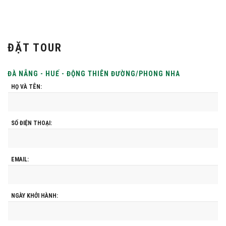
ĐẶT TOUR
ĐÀ NẴNG - HUẾ - ĐỘNG THIÊN ĐƯỜNG/PHONG NHA
HỌ VÀ TÊN:
SỐ ĐIỆN THOẠI:
EMAIL:
NGÀY KHỞI HÀNH: