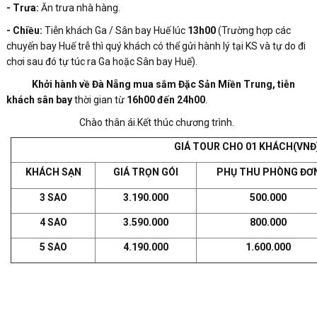
- Trưa:
Ăn trưa nhà hàng.
- Chiều:
Tiễn khách Ga / Sân bay Huế lúc
13h00
(Trường hợp các
chuyến bay Huế trễ thì quý khách có thể gửi hành lý tại KS và tự do đi
chơi sau đó tự túc ra Ga hoặc Sân bay Huế).
Khởi hành về Đà Nẵng mua sắm Đặc Sản Miền Trung, tiễn
khách sân bay
thời gian từ
16h00 đến 24h00
.
Chào thân ái.Kết thúc chương trình.
GIÁ TOUR CHO 01 KHÁCH(VNĐ
KHÁCH SẠN
GIÁ TRỌN GÓI
PHỤ THU PHÒNG ĐƠ
3 SAO
3.190
.000
500.000
4 SAO
3.590.000
800.000
5
SAO
4.190.000
1.600
.000