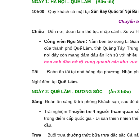
NGÀY 1: HÀ NỘI – QUẾ LÂM (Bữa tối)
10h00
Quý khách có mặt tại
Sân Bay Quốc tế Nội Bài
Chuyến b
Chiều
Đến nơi, đoàn làm thủ tục nhập cảnh. Xe và 
Công viên Ngu Sơn:
Nằm bên bờ sông Li Giang
của thành phố Quế Lâm, tỉnh Quảng Tây, Trung Q
nơi đây còn mang đậm dấu ấn lịch sử với nhiều 
hoa anh đào nở rộ xung quanh các khu vực 
Tối
Đoàn ăn tối tại nhà hàng địa phương. Nhận phò
Nghỉ đêm tại
Quế Lâm.
NGÀY 2: QUẾ LÂM - DƯƠNG SÓC (Ăn 3 bữa)
Sáng
Đoàn ăn sáng & trả phòng Khách sạn, sau đó d
Trải nghiệm
T
huyền tre 4 người tham quan s
trọng điểm cấp quốc gia - Di sản thiên nhiên t
cầu.
Trưa
Buổi trưa thưởng thức bữa trưa đặc sắc Cá nấu 