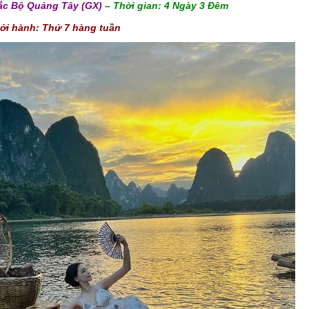
ắc Bộ Quảng Tây (GX)
–
Thời gian:
4 Ngày 3
Đ
êm
ởi hành: Thứ 7 hàng tuần