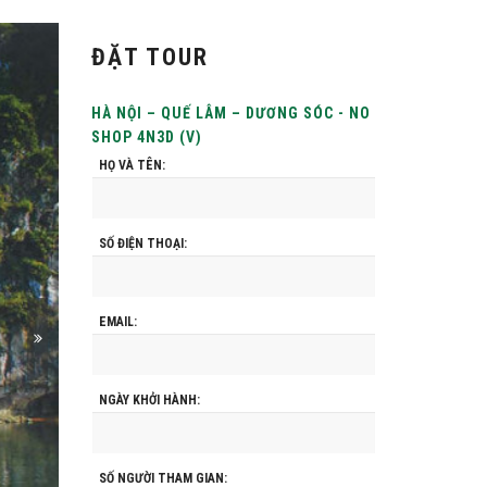
ĐẶT TOUR
HÀ NỘI – QUẾ LÂM – DƯƠNG SÓC - NO
SHOP 4N3D (V)
HỌ VÀ TÊN:
SỐ ĐIỆN THOẠI:
EMAIL:
NGÀY KHỞI HÀNH:
SỐ NGƯỜI THAM GIAN: