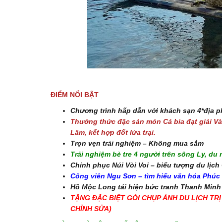
ĐIỂM NỔI BẬT
Chương trình hấp dẫn với khách sạn 4*địa 
Thưởng thức đặc sản món Cá bia đạt giải V
Lâm, kết hợp đốt lửa trại.
Trọn vẹn trải nghiệm – Không mua sắm
Trải nghiệm bè tre 4 người trên sông Ly, 
Chinh phục Núi Vòi Voi – biểu tượng du lịc
Công viên Ngu Sơn – tìm hiểu văn hóa Phúc
Hồ Mộc Long tái hiện bức tranh Thanh Min
TẶNG ĐẶC BIỆT GÓI CHỤP ẢNH DU LỊCH TR
CHỈNH SỬA)