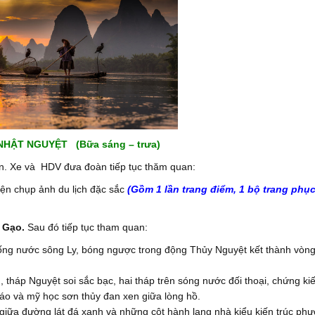
 NHẬT NGUYỆT (Bữa sáng – trưa)
ạn. Xe và HDV đưa đoàn tiếp tục thăm quan:
iện chụp ảnh du lịch đặc sắc
(Gồm 1 lần trang điểm, 1 bộ trang phục
 Gạo
.
Sau đó tiếp tục tham quan:
ng nước sông Ly, bóng ngược trong động Thủy Nguyệt kết thành vòng 
, tháp Nguyệt soi sắc bạc, hai tháp trên sóng nước đối thoại, chứng ki
iáo và mỹ học sơn thủy đan xen giữa lòng hồ.
 giữa đường lát đá xanh và những cột hành lang nhà kiểu kiến trúc ph