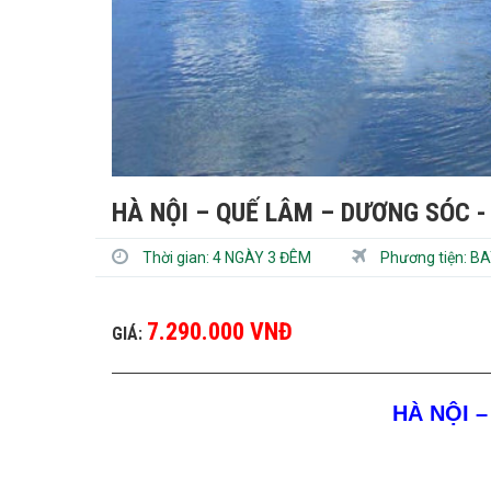
HÀ NỘI – QUẾ LÂM – DƯƠNG SÓC -
Thời gian:
4 NGÀY 3 ĐÊM
Phương tiện:
BA
7.290.000 VNĐ
GIÁ:
HÀ NỘI 