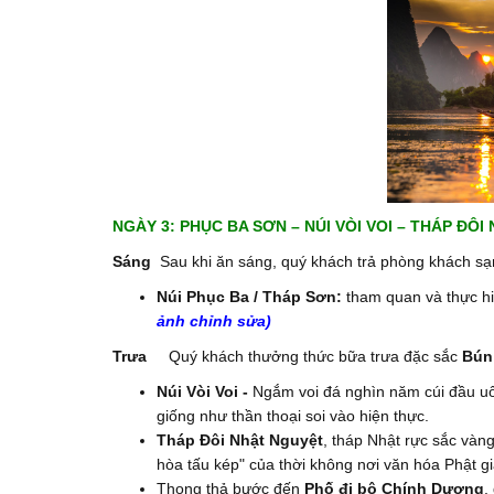
NGÀY 3: PHỤC BA SƠN – NÚI VÒI VOI – THÁP ĐÔI
Sáng
Sau khi ăn sáng, quý khách trả phòng khách s
Núi Phục Ba / Tháp Sơn:
tham quan và thực h
ảnh chỉnh sửa)
Trưa
Quý khách thưởng thức bữa trưa đặc sắc
Bún
Núi Vòi Voi
-
Ngắm voi đá nghìn năm cúi đầu uố
giống như thần thoại soi vào hiện thực.
Tháp Đôi Nhật Nguyệt
, tháp Nhật rực sắc vàng
hòa tấu kép" của thời không nơi văn hóa Phật g
Thong thả bước đến
Phố đi bộ Chính Dương
,