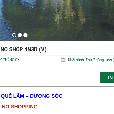
 NO SHOP 4N3D (V)
Y THẲNG GX
Khởi hành:
Thứ 7 hàng tuần (
TẢI 
– QUẾ LÂM – DƯƠNG SÓC
NO SHOPPING