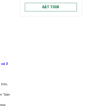
ĐẶT TOUR
 và 3
tròn,
ến "bản
ương