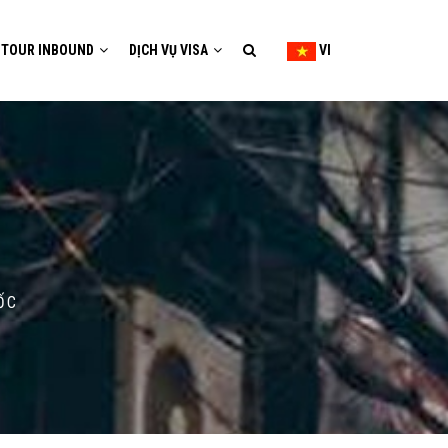
TOUR INBOUND
DỊCH VỤ VISA
VI
ỐC