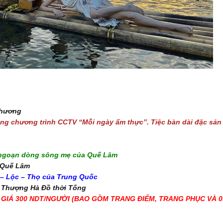
phương
àng chương trình CCTV “Mỗi ngày ẩm thực”. Tiệc bàn dài đặc sản
du ngoạn dòng sông mẹ của Quế Lâm
h Quế Lâm
 – Lộc – Thọ của Trung Quốc
h Thượng Hà Đồ thời Tống
Ị GIÁ 300 NDT/NGƯỜI (BAO GỒM TRANG ĐIỂM, TRANG PHỤC VÀ 