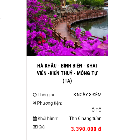
”.
HÀ KHẨU - BÌNH BIÊN - KHAI
VIỄN -KIẾN THUỶ - MÔNG TỰ
(TA)
Thời gian:
3 NGÀY 3 ĐÊM
Phương tiện:
Ô TÔ
Khởi hành:
Thứ 6 hàng tuần
Giá:
3.390.000 đ