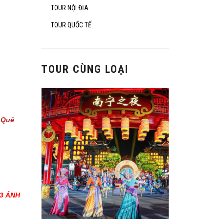
TOUR NỘI ĐỊA
TOUR QUỐC TẾ
TOUR CÙNG LOẠI
 Quế
03 ẢNH