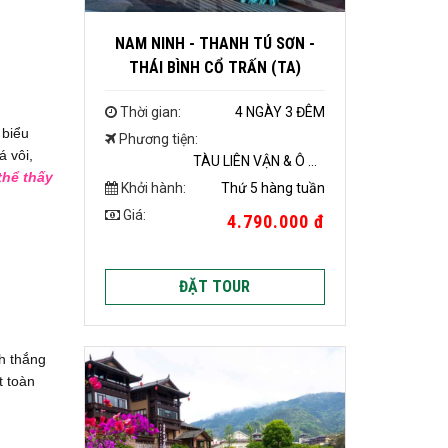
NAM NINH - THANH TÚ SƠN -
THÁI BÌNH CỔ TRẤN (TA)
Thời gian:
4 NGÀY 3 ĐÊM
 biểu
Phương tiện:
 vôi,
TÀU LIÊN VẬN & Ô TÔ
thể thấy
Khởi hành:
Thứ 5 hàng tuần
Giá:
4.790.000 đ
ĐẶT TOUR
h thắng
t toàn