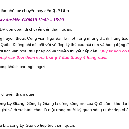
làm thủ tục chuyến bay đến
Quế Lâm.
ay dự kiến GX8918 12:50 – 15:30
HDV đón đoàn di chuyển đến tham quan:
 huyền thoại, Công viên Ngu Sơn là một trong những danh thắng tiêu
uốc. Không chỉ nổi bật với vẻ đẹp kỳ thú của núi non và hang động đá
di tích văn hóa, thư pháp cổ và truyền thuyết hấp dẫn.
Quý khách có 
này vào thời điểm cuối tháng 3 đầu tháng 4 hàng năm.
ng khách sạn nghỉ ngơi.
i chuyển tham quan:
ông Ly Giang
. Sông Ly Giang là dòng sông mẹ của Quế Lâm, khu dan
hế giới và được bình chọn là một trong mười kỳ quan sông nước đẹp nhấ
bia sông Ly. Sau đó tiếp tục tham quan: