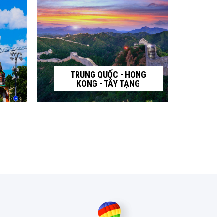
TRUNG QUỐC - HONG
KONG - TÂY TẠNG