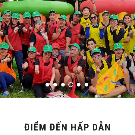
ĐIỂM ĐẾN HẤP DẪN