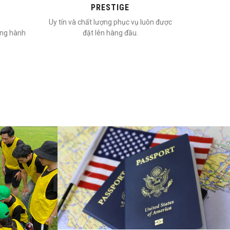
PRESTIGE
Uy tín và chất lượng phục vụ luôn được
ồng hành
đặt lên hàng đầu.
DỊCH VỤ VISA
Dich vụ visa cho người Việt Nam, visa, công
MBUILDING từ
văn nhập cảnh cho người nước ngoài.
ới kịch bản
h tranh.