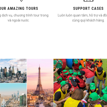
OUR AMAZING TOURS
SUPPORT CASES
 dịch vụ, chương trình tour trong
Luôn luôn quan tâm, hỗ trợ và đ
và ngoài nước.
cùng quý khách hàng.
C NGOÀI
TEAM BUILDING
 tour du lịch nước ngoài: Tour
Cung cấp các gói dịch vụ TEA
Tour Hàn Quốc, Tour Nhật Bản,
nhiều phong cách khác nhau. V
Tour Châu Âu
phong phú, đa dạng, giá cả cạn