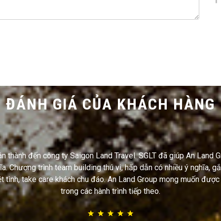
ĐÁNH GIÁ CỦA KHÁCH HÀNG
ân thành đến công ty Saigon Land Travel. SGLT đã giúp An Land 
hĩa. Chương trình team building thú vị, hấp dẫn có nhiều ý nghĩa, g
iệt tình, take care khách chu đáo. An Land Group mong muốn được
trong các hành trình tiếp theo.