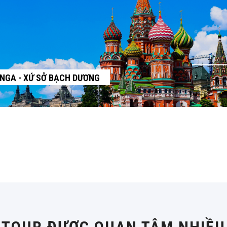
NGA - XỨ SỞ BẠCH DƯƠNG
TOUR ĐƯỢC QUAN TÂM NHIỀU