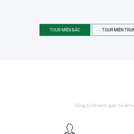
TOUR MIỀN BẮC
TOUR MIỀN TRU
Công ty lữ hành quốc tế với 