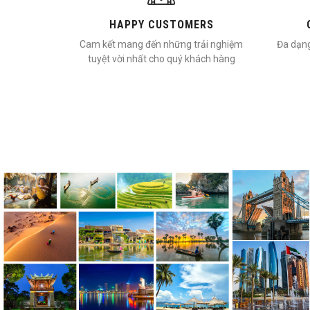
HAPPY CUSTOMERS
Cam kết mang đến những trải nghiệm
Đa dạng
tuyệt vời nhất cho quý khách hàng
TOUR NƯỚ
TOUR TRONG NƯỚC
Nhận Tổ Chức
Cung cấp các chương trình Tour Du Lịch Miền
Đông Nam Á, 
Nam, Miền Trung, Miền Bắc. Tour ghép đoàn,
Tour Dubai, 
tour đoàn thể, Company Trip, Teambuilding,