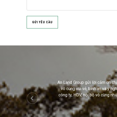
GỬI YÊU CẦU
An Land Group gửi lời cảm ơn ch
vô cùng vui vẻ, bình an và ý ng
công ty, HDV, nội bộ vô cùng nh