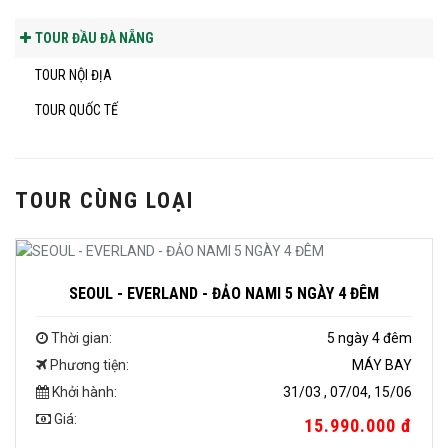
TOUR ĐẦU ĐÀ NẴNG
TOUR NỘI ĐỊA
TOUR QUỐC TẾ
TOUR CÙNG LOẠI
SEOUL - EVERLAND - ĐẢO NAMI 5 NGÀY 4 ĐÊM
Thời gian:
5 ngày 4 đêm
Phương tiện:
MÁY BAY
Khởi hành:
31/03 , 07/04, 15/06
Giá:
15.990.000 đ