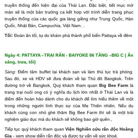
truyền thống đến hiện đại của Thái Lan. Đặc biệt, tiết mục mở
màn sẽ là một bản trường ca kết hợp với trình diễn trang phục
truyền thống của các quốc gia láng giềng như Trung Quốc, Hàn
Quốc, Nhật Bản, Campuchia, Việt Nam…
Tối:
Đoàn ăn tối, tự do khám phá thành phố biển Pattaya về đêm
Ngày 4: PATTAYA –TRẠI RẮN - BAIYOKE 86 TẦNG –BIG C ( Ăn
sáng, trưa, tối)
Sáng:
Điểm tâm buffet tại khách sạn và làm thủ tục trả phòng.
Sau đó, xe và HDV sẽ đưa đoàn về lại Thủ đô Bangkok. Trên
đường trở về Bangkok, Quý khách tham quan
Big Bee Farm
là
trang trại nuôi ong có ý nghĩa du lịch lớn nhất ở Thái Lan và là
điểm đến hoàn hảo dành cho du khách để tìm hiểu thêm về một
trong những người lính thực sự của Mẹ Thiên nhiên. Nếu du
khách cùng con nhỏ ghé thăm Big Bee Farm thì sẽ là một trải
nghiệm giáo dục mà du khách sẽ không bao giờ quên.,
Tiếp tục quý khách tham quan
Viện Nghiên cứu rắn độc Hoàng
Gia
- xem show diễn rắn độc và được tư vấn về sức khoẻ.