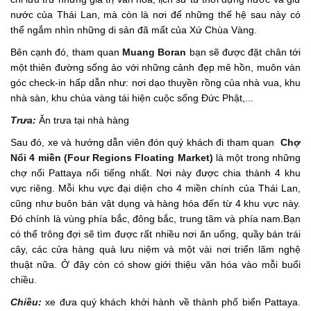
nước của Thái Lan, mà còn là nơi để những thế hệ sau này có
thể ngắm nhìn những di sản đã mất của Xứ Chùa Vàng.
Bên cạnh đó, tham quan
Muang Boran
bạn sẽ được đặt chân tới
một thiên đường sống ảo với những cảnh đẹp mê hồn, muôn vàn
góc check-in hấp dẫn như: nơi dạo thuyền rồng của nhà vua, khu
nhà sàn, khu chùa vàng tái hiện cuộc sống Đức Phật,...
Trưa:
Ăn trưa tại nhà hàng
Sau đó, xe và hướng dẫn viên đón quý khách đi tham quan
Chợ
Nổi
4 miền (Four Regions Floating Market)
là một trong những
chợ nổi Pattaya nổi tiếng nhất. Nơi này được chia thành 4 khu
vực riêng. Mỗi khu vực đại diện cho 4 miền chính của Thái Lan,
cũng như buôn bán vật dụng và hàng hóa đến từ 4 khu vực này.
Đó chính là vùng phía bắc, đông bắc, trung tâm và phía nam.Bạn
có thể trông đợi sẽ tìm được rất nhiều nơi ăn uống, quầy bán trái
cây, các cửa hàng quà lưu niệm và một vài nơi triển lãm nghệ
thuật nữa. Ở đây còn có show giới thiệu văn hóa vào mỗi buổi
chiều.
Chiều:
xe đưa quý khách khởi hành về thành phố biển Pattaya.