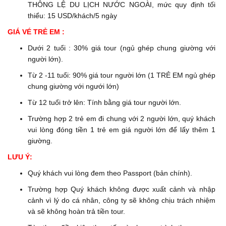
THÔNG LỆ DU LỊCH NƯỚC NGOÀI, mức quy định tối
thiểu: 15 USD/khách/5 ngày
GIÁ VÉ TRẺ EM :
Dưới 2 tuổi : 30% giá tour (ngủ ghép chung giường với
người lớn).
Từ 2 -11 tuổi: 90% giá tour người lớn (1 TRẺ EM ngủ ghép
chung giường với ngưới lớn)
Từ 12 tuổi trở lên: Tính bằng giá tour người lớn.
Trường hợp 2 trẻ em đi chung với 2 người lớn, quý khách
vui lòng đóng tiền 1 trẻ em giá người lớn để lấy thêm 1
giường.
LƯU Ý:
Quý khách vui lòng đem theo Passport (bản chính).
Trường hợp Quý khách không được xuất cảnh và nhập
cảnh vì lý do cá nhân, công ty sẽ không chịu trách nhiệm
và sẽ không hoàn trả tiền tour.