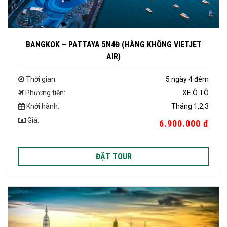
BANGKOK – PATTAYA 5N4Đ (HÀNG KHÔNG VIETJET
AIR)
Thời gian:
5 ngày 4 đêm
Phương tiện:
XE Ô TÔ
Khởi hành:
Tháng 1,2,3
Giá:
6.900.000 đ
ĐẶT TOUR