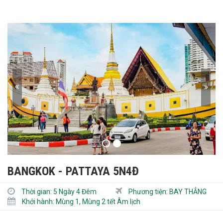
BANGKOK - PATTAYA 5N4Đ
Thời gian:
5 Ngày 4 Đêm
Phương tiện:
BAY THẲNG
Khởi hành:
Mùng 1, Mùng 2 tết Âm lịch