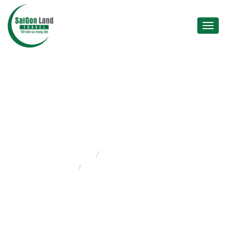
Toggl
naviga
TOUR QUỐC TẾ
Trang chủ
TOUR ĐẦU ĐÀ NẴNG
TOUR QUỐC TẾ