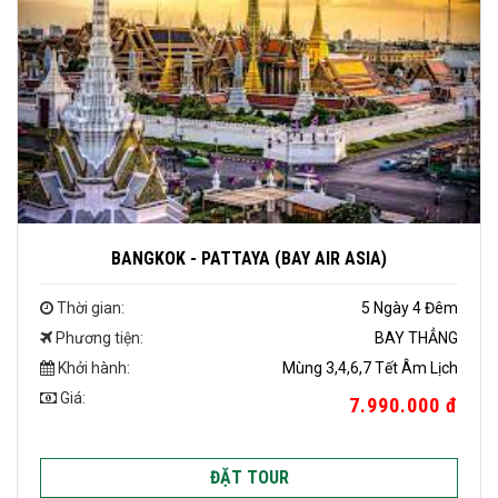
BANGKOK - PATTAYA (BAY AIR ASIA)
Thời gian:
5 Ngày 4 Đêm
Phương tiện:
BAY THẲNG
Khởi hành:
Mùng 3,4,6,7 Tết Âm Lịch
Giá:
7.990.000 đ
ĐẶT TOUR