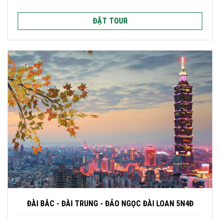
ĐẶT TOUR
ĐÀI BẮC - ĐÀI TRUNG - ĐẢO NGỌC ĐÀI LOAN 5N4Đ