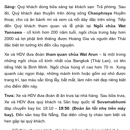
Sáng:
Quý khách dùng bữa sáng tại khách sạn. Trả phòng.
Sau
đó,
Quý khách dạo thuyền trên dòng sông
Chaophraya
Huyền
thoại, cho cá ăn bánh mì và xem cá nổi dày đặc trên sông. Tiếp
đến Quý khách tham quan và lễ phật tại
Ngôi chùa Wat
Yannawa
- cổ kính hơn 200 năm tuổi, ngôi chùa trưng bày hơn
2000 xá lợi phật linh thiêng được Hoàng Gia và người dân Thái
đặc biệt tin tưởng khi đến cầu nguyện.
Xe và HDV đưa đoàn
tham quan chùa Wat Arun
– là một trong
những ngôi chùa cổ kính nhất của Bangkok (Thái Lan), có tên
tiếng Việt là Bình Minh. Ngôi chùa hùng vĩ cao hơn 70 m. Xung
quanh các ngọn tháp, những mảnh kính hoặc gốm sứ nhỏ được
trang trí, tạo màu sắc lộng lẫy, bắt mắt, làm nên nét đẹp riêng biệt
cho điểm đến này.
Trưa:
Xe và HDV đưa đoàn đi ăn trưa tại nhà hàng. Sau bữa trưa,
Xe và HDV đưa quý khách ra Sân bay quốc tế
Suvarnabhumi
đáp chuyến bay lúc 18:10 –
19:50
.
(Đoàn ăn tối nhẹ trên máy
bay).
Đến sân bay Đà Nẵng, Đại diện công ty chào tạm biệt và
hẹn gặp lại quý khách.