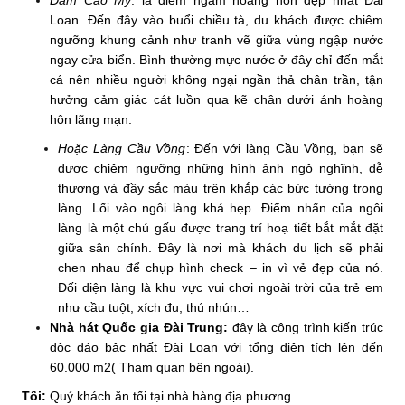
Đầm Cao Mỹ
: là điểm ngắm hoàng hôn đẹp nhất Đài
Loan. Đến đây vào buổi chiều tà, du khách được chiêm
ngưỡng khung cảnh như tranh vẽ giữa vùng ngập nước
ngay cửa biển. Bình thường mực nước ở đây chỉ đến mắt
cá nên nhiều người không ngại ngần thả chân trần, tận
hưởng cảm giác cát luồn qua kẽ chân dưới ánh hoàng
hôn lãng mạn.
Hoặc Làng Cầu Vồng
: Đến với làng Cầu Vồng, bạn sẽ
được chiêm ngưỡng những hình ảnh ngộ nghĩnh, dễ
thương và đầy sắc màu trên khắp các bức tường trong
làng. Lối vào ngôi làng khá hẹp. Điểm nhấn của ngôi
làng là một chú gấu được trang trí hoạ tiết bắt mắt đặt
giữa sân chính. Đây là nơi mà khách du lịch sẽ phải
chen nhau để chụp hình check – in vì vẻ đẹp của nó.
Đối diện làng là khu vực vui chơi ngoài trời của trẻ em
như cầu tuột, xích đu, thú nhún…
Nhà hát Quốc gia Đài Trung:
đây là công trình kiến trúc
độc đáo bậc nhất Đài Loan với tổng diện tích lên đến
60.000 m2( Tham quan bên ngoài).
Tối:
Quý khách ăn tối tại nhà hàng địa phương.