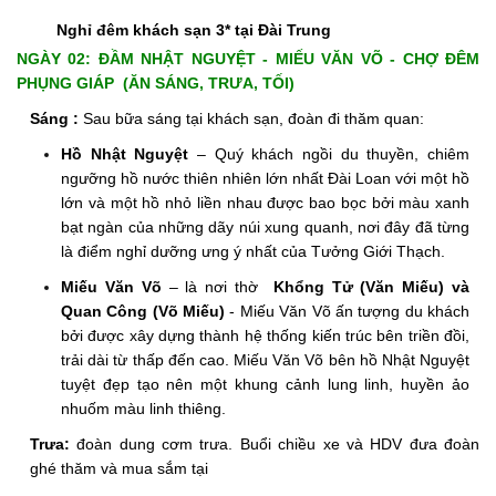
Nghỉ đêm khách sạn 3* tại Đài Trung
NGÀY 02: ĐẦM NHẬT NGUYỆT - MIẾU VĂN VÕ - CHỢ ĐÊM
PHỤNG GIÁP (ĂN SÁNG, TRƯA, TỐI)
Sáng :
Sau bữa sáng tại khách sạn, đoàn đi thăm quan:
Hồ Nhật Nguyệt
– Quý khách ngồi du thuyền, chiêm
ngưỡng hồ nước thiên nhiên lớn nhất Đài Loan với một hồ
lớn và một hồ nhỏ liền nhau được bao bọc bởi màu xanh
bạt ngàn của những dãy núi xung quanh, nơi đây đã từng
là điểm nghỉ dưỡng ưng ý nhất của Tưởng Giới Thạch.
Miếu Văn Võ
– là nơi thờ
Khổng Tử (Văn Miếu) và
Quan Công (Võ Miếu)
- Miếu Văn Võ ấn tượng du khách
bởi được xây dựng thành hệ thống kiến trúc bên triền đồi,
trải dài từ thấp đến cao. Miếu Văn Võ bên hồ Nhật Nguyệt
tuyệt đẹp tạo nên một khung cảnh lung linh, huyền ảo
nhuốm màu linh thiêng.
Trưa:
đoàn dung cơm trưa. Buổi chiều xe và HDV đưa đoàn
ghé thăm và mua sắm tại