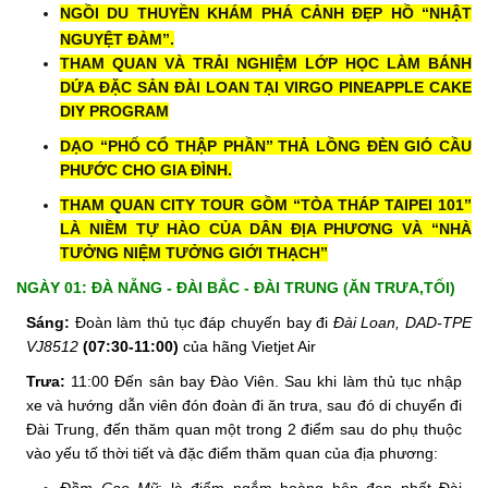
NGỒI DU THUYỀN KHÁM PHÁ CẢNH ĐẸP HỒ “NHẬT
NGUYỆT ĐÀM’’.
THAM QUAN VÀ TRẢI NGHIỆM LỚP HỌC LÀM BÁNH
DỨA ĐẶC SẢN ĐÀI LOAN TẠI VIRGO PINEAPPLE CAKE
DIY PROGRAM
DẠO “PHỐ CỔ THẬP PHẦN’’ THẢ LỒNG ĐÈN GIÓ CẦU
PHƯỚC CHO GIA ĐÌNH.
THAM QUAN CITY TOUR GỒM “TÒA THÁP TAIPEI 101’’
LÀ NIỀM TỰ HÀO CỦA DÂN ĐỊA PHƯƠNG VÀ “NHÀ
TƯỞNG NIỆM TƯỞNG GIỚI THẠCH’’
NGÀY 01: ĐÀ NẴNG - ĐÀI BẮC - ĐÀI TRUNG (ĂN TRƯA,TỐI)
Sáng:
Đoàn làm thủ tục đáp chuyến bay đi
Đài Loan, DAD-TPE
VJ8512
(07:30-11:00)
của hãng Vietjet Air
Trưa:
11:00 Đến sân bay Đào Viên. Sau khi làm thủ tục nhập
xe và hướng dẫn viên đón đoàn đi ăn trưa, sau đó di chuyển đi
Đài Trung, đến thăm quan một trong 2 điểm sau do phụ thuộc
vào yếu tố thời tiết và đặc điểm thăm quan của địa phương: