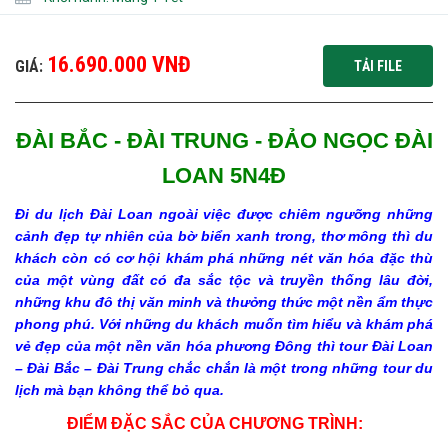
16.690.000 VNĐ
GIÁ:
TẢI FILE
ĐÀI BẮC - ĐÀI TRUNG -
ĐẢO NGỌC ĐÀI
LOAN 5N4
Đ
Đi du lịch Đài Loan ngoài việc được chiêm ngưỡng những
cảnh đẹp tự nhiên của bờ biển xanh trong, thơ mông thì du
khách còn có cơ hội khám phá những nét văn hóa đặc thù
của một vùng đất có đa sắc tộc và truyền thống lâu đời,
những khu đô thị văn minh và thưởng thức một nền ẩm thực
phong phú. Với những du khách muốn tìm hiểu và khám phá
vẻ đẹp của một nền văn hóa phương Đông thì
tour Đài Loan
– Đài Bắc – Đài Trung
chắc chắn là một trong những tour du
lịch mà bạn không thể bỏ qua.
ĐIỂM ĐẶC SẮC CỦA CHƯƠNG TRÌNH: