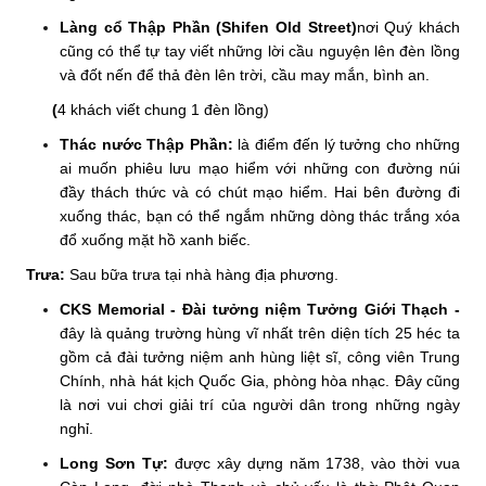
Làng cổ Thập Phần (Shifen Old Street)
nơi Quý khách
cũng có thể tự tay viết những lời cầu nguyện lên đèn lồng
và đốt nến để thả đèn lên trời, cầu may mắn, bình an.
(
4 khách viết chung 1 đèn lồng)
Thác nước Thập Phần:
là điểm đến lý tưởng cho những
ai muốn phiêu lưu mạo hiểm với những con đường núi
đầy thách thức và có chút mạo hiểm. Hai bên đường đi
xuống thác, bạn có thể ngắm những dòng thác trắng xóa
đổ xuống mặt hồ xanh biếc.
Trưa:
Sau bữa trưa tại nhà hàng địa phương.
CKS Memorial - Đài tưởng niệm Tưởng Giới Thạch -
đây là quảng trường hùng vĩ nhất trên diện tích 25 héc ta
gồm cả đài tưởng niệm anh hùng liệt sĩ, công viên Trung
Chính, nhà hát kịch Quốc Gia, phòng hòa nhạc. Đây cũng
là nơi vui chơi giải trí của người dân trong những ngày
nghỉ.
Long Sơn Tự:
được xây dựng năm 1738, vào thời vua