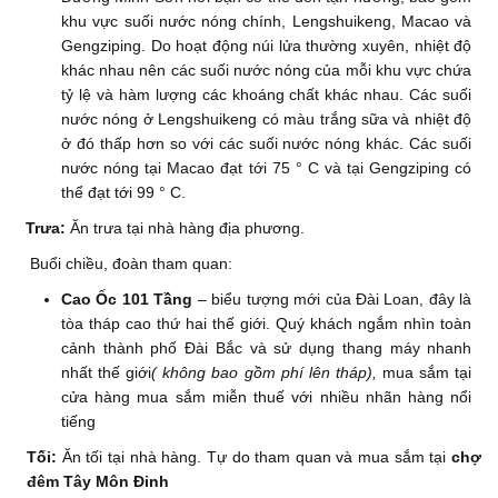
khu vực suối nước nóng chính, Lengshuikeng, Macao và
Gengziping. Do hoạt động núi lửa thường xuyên, nhiệt độ
khác nhau nên các suối nước nóng của mỗi khu vực chứa
tỷ lệ và hàm lượng các khoáng chất khác nhau. Các suối
nước nóng ở Lengshuikeng có màu trắng sữa và nhiệt độ
ở đó thấp hơn so với các suối nước nóng khác. Các suối
nước nóng tại Macao đạt tới 75 ° C và tại Gengziping có
thể đạt tới 99 ° C.
Trưa:
Ăn trưa tại nhà hàng địa phương.
Buổi chiều, đoàn tham quan:
Cao Ốc 101 Tầng
– biểu tượng mới của Đài Loan, đây là
tòa tháp cao thứ hai thế giới. Quý khách ngắm nhìn toàn
cảnh thành phố Đài Bắc và sử dụng thang máy nhanh
nhất thế giới
( không bao gồm phí lên tháp),
mua sắm tại
cửa hàng mua sắm miễn thuế với nhiều nhãn hàng nổi
tiếng
Tối:
Ăn tối tại nhà hàng. Tự do tham quan và mua sắm tại
chợ
đêm Tây Môn Đinh