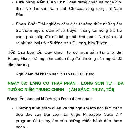
Cửa hàng Nấm Linh Chi:
Đoàn dừng chân và nghe giới
thiệu về đặc sản Nấm Linh Chi của vùng rừng núi Nam
Đầu.
Shop Chè:
Trải nghiệm cảm giác thưởng thức những ấm
trà thơm ngon, đậm vị trà truyền thống tại nông trại trà
xanh phủ khắp đồi nổi tiếng nhất Đài Loan. Nơi sản xuất
ra những loại trà nổi tiếng như Ô Long, Kim Tuyên…
Tối:
Sau bữa tối, Quý khách tự do mua sắm tại Chợ đêm
Phụng Giáp, trải nghiệm cuộc sống đời thường của người dân
địa phương.
Nghỉ đêm tại khách sạn 3 sao tại Đài Trung.
NGÀY 03: LÀNG CỔ THẬP PHẦN - LONG SƠN TỰ - ĐÀI
TƯỞNG NIỆM TRUNG CHÍNH ( ĂN SÁNG, TRƯA, TỐI)
Sáng:
Ăn sáng tại khách sạn.Đoàn thăm quan:
Chương trình tham quan và trải nghiệm lớp học làm bánh
dứa đặc sản Đài Loan
tại Virgo Pineapple Cake DIY
program để tự tay làm nên những chiếc bánh dứa thơm
ngon
.