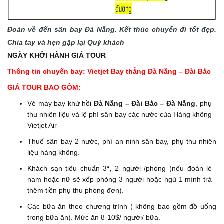
Đoàn về đến sân bay Đà Nẵng. Kết thúc chuyến đi tốt đẹp.
Chia tay và hẹn gặp lại Quý khách
NGÀY KHỞI HÀNH GIÁ TOUR
Thông tin chuyến bay: Vietjet Bay thẳng Đà Nẵng – Đài Bắc
GIÁ TOUR BAO GỒM:
Vé máy bay khứ hồi
Đà Nẵng – Đài Bắc – Đà Nẵng
, phụ
thu nhiên liệu và lệ phí sân bay các nước của Hàng không
Vietjet Air
Thuế sân bay 2 nước, phí an ninh sân bay, phụ thu nhiên
liệu hàng không.
Khách sạn tiêu chuẩn 3
*,
2 người /phòng (nếu đoàn lẻ
nam hoặc nữ sẽ xếp phòng 3 người hoặc ngủ 1 mình trả
thêm tiền phụ thu phòng đơn).
Các bữa ăn theo chương trình ( không bao gồm đồ uống
trong bữa ăn). Mức ăn 8-10$/ người/ bữa.