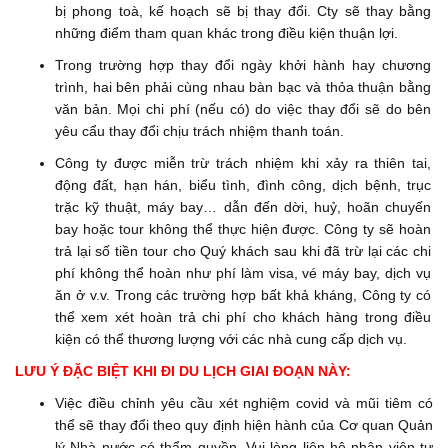
bị phong toà, kế hoạch sẽ bị thay đổi. Cty sẽ thay bằng
những điểm tham quan khác trong điều kiện thuận lợi.
Trong trường hợp thay đổi ngày khởi hành hay chương
trình, hai bên phải cùng nhau bàn bạc và thỏa thuận bằng
văn bản. Mọi chi phí (nếu có) do việc thay đổi sẽ do bên
yêu cẩu thay đổi chịu trách nhiệm thanh toán.
Công ty được miễn trừ trách nhiệm khi xảy ra thiên tai,
động đất, hạn hán, biểu tình, đình công, dịch bệnh, trục
trặc kỹ thuật, máy bay… dẫn đến dời, huỷ, hoãn chuyến
bay hoặc tour không thể thực hiện được. Công ty sẽ hoàn
trả lại số tiền tour cho Quý khách sau khi đã trừ lại các chi
phí không thể hoàn như phí làm visa, vé máy bay, dịch vụ
ăn ở v.v. Trong các trường hợp bất khả kháng, Công ty có
thể xem xét hoàn trả chi phí cho khách hàng trong điều
kiện có thể thương lượng với các nhà cung cấp dịch vụ.
LƯU Ý ĐẶC BIỆT KHI ĐI DU LỊCH GIAI ĐOẠN NÀY:
Việc điều chỉnh yêu cầu xét nghiệm covid và mũi tiêm có
thể sẽ thay đổi theo quy định hiện hành của Cơ quan Quản
lý Nhà nước có thẩm quyền. Vui lòng liên hệ nhân viên tư