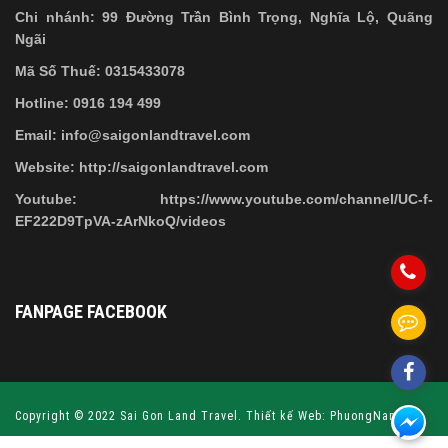
Chi nhánh: 99 Đường Trần Bình Trọng, Nghĩa Lộ, Quãng
Ngãi
Mã Số Thuế: 0315433078
Hotline: 0916 194 499
Email: info@saigonlandtravel.com
Website: http://saigonlandtravel.com
Youtube: https://www.youtube.com/channel/UC-f-
EF222D9TpVA-zArNkoQ/videos
FANPAGE FACEBOOK
Copyright © 2022 Sai Gon Land Travel.
Thiết kế Web: PhuongNamVina