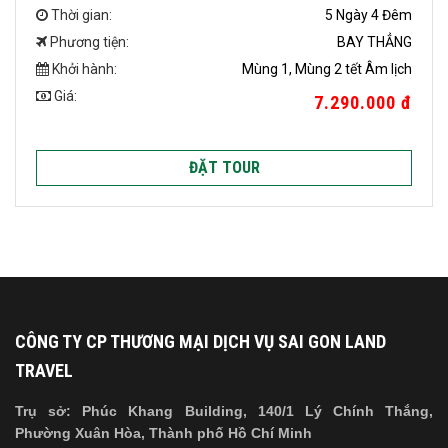
Thời gian:
5 Ngày 4 Đêm
Phương tiện:
BAY THẲNG
Khởi hành:
Mùng 1, Mùng 2 tết Âm lịch
Giá:
7.290.000 đ
ĐẶT TOUR
CÔNG TY CP THƯƠNG MẠI DỊCH VỤ SAI GON LAND
TRAVEL
Trụ sở: Phúc Khang Building, 140/1 Lý Chính Thắng,
Phường Xuân Hòa, Thành phố Hồ Chí Minh