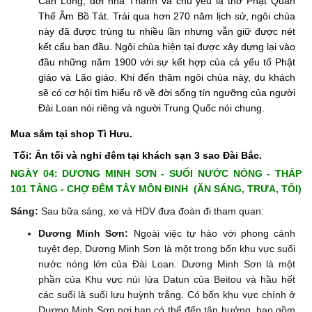
Càn Long, đời nhà Thanh và chủ yếu là thờ Phật Quan
Thế Âm Bồ Tát. Trải qua hơn 270 năm lịch sử, ngôi chùa
này đã được trùng tu nhiều lần nhưng vẫn giữ được nét
kết cấu ban đầu. Ngôi chùa hiện tại được xây dựng lại vào
đầu những năm 1900 với sự kết hợp của cả yếu tố Phật
giáo và Lão giáo. Khi đến thăm ngôi chùa này, du khách
sẽ có cơ hội tìm hiểu rõ về đời sống tín ngưỡng của người
Đài Loan nói riêng và người Trung Quốc nói chung.
Mua sắm tại shop Tì Hưu.
Tối:
Ăn tối và nghỉ đêm tại khách sạn 3 sao Đài Bắc.
NGÀY 04: DƯƠNG MINH SƠN - SUỐI NƯỚC NÓNG - THÁP
101 TẦNG - CHỢ ĐÊM TÂY MÔN ĐINH (ĂN SÁNG, TRƯA, TỐI)
Sáng:
Sau bữa sáng, xe và HDV đưa đoàn đi tham quan:
Dương Minh Sơn:
Ngoài việc tự hào với phong cảnh
tuyệt đẹp, Dương Minh Sơn là một trong bốn khu vực suối
nước nóng lớn của Đài Loan. Dương Minh Sơn là một
phần của Khu vực núi lửa Datun của Beitou và hầu hết
các suối là suối lưu huỳnh trắng. Có bốn khu vực chính ở
Dương Minh Sơn nơi bạn có thể đến tận hưởng, bao gồm