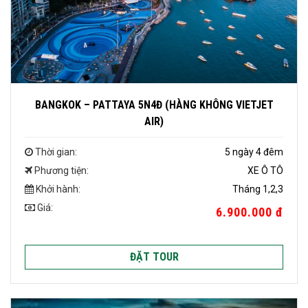
BANGKOK – PATTAYA 5N4Đ (HÀNG KHÔNG VIETJET
AIR)
Thời gian:
5 ngày 4 đêm
Phương tiện:
XE Ô TÔ
Khởi hành:
Tháng 1,2,3
Giá:
6.900.000 đ
ĐẶT TOUR