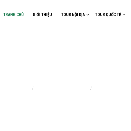
TRANG CHỦ
GIỚI THIỆU
TOUR NỘI ĐỊA
TOUR QUỐC TẾ
TOUR QUỐC TẾ
Trang chủ
TOUR ĐẦU ĐÀ NẴNG
TOUR QUỐC T