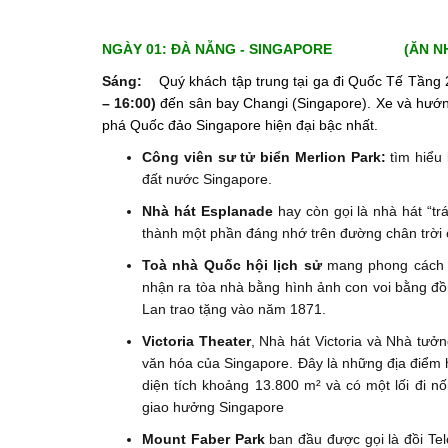
NGÀY 01: ĐÀ NẴNG - SINGAPORE (ĂN NHẸ
Sáng:
Quý khách tập trung tại ga đi Quốc Tế Tầng 
– 16:00)
đến sân bay Changi (Singapore). Xe và hướng
phá Quốc đảo Singapore hiện đại bậc nhất.
Công viên sư tử biển Merlion Park:
tìm hiểu 
đất nước Singapore.
Nhà hát Esplanade
hay còn gọi là nhà hát “tr
thành một phần đáng nhớ trên đường chân trời
Toà nhà Quốc hội lịch sử
mang phong cách k
nhận ra tòa nhà bằng hình ảnh con voi bằng đồ
Lan trao tặng vào năm 1871.
Victoria Theater
, Nhà hát Victoria và Nhà tưởn
văn hóa của Singapore. Đây là những địa điểm h
diện tích khoảng 13.800 m² và có một lối đi nố
giao hưởng Singapore
Mount Faber Park
ban đầu được gọi là đồi Tel