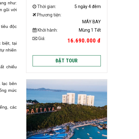
ạng như:
Thời gian:
5 ngày 4 đêm
 gũi với
Phương tiện:
MÁY BAY
 tiêu độc
Khởi hành:
Mùng 1 Tết
Giá:
16.690.000 đ
biệt, tại
 tự nhiên
ĐẶT TOUR
uất chiếu
ạ lạc bên
tổng mức
iếng, các