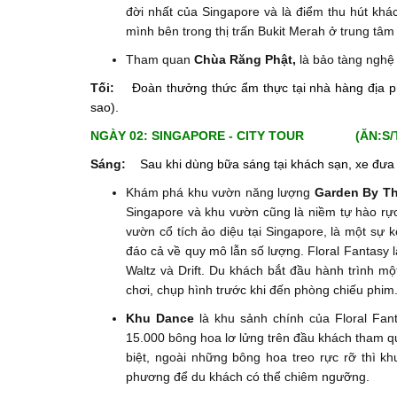
đời nhất của Singapore và là điểm thu hút khá
mình bên trong thị trấn Bukit Merah ở trung tâ
Tham quan
Chùa Răng Phật,
là bảo tàng nghệ 
Tối:
Đoàn thưởng thức ẩm thực tại nhà hàng địa p
sao).
NGÀY 02: SINGAPORE - CITY TOUR
(ĂN:S/
Sáng:
Sau khi dùng bữa sáng tại khách sạn, xe đưa
Khám phá khu vườn năng lượng
Garden By T
Singapore và khu vườn cũng là niềm tự hào r
vườn cổ tích ảo diệu tại Singapore, là một sự 
đáo cả về quy mô lẫn số lượng. Floral Fantasy 
Waltz và Drift. Du khách bắt đầu hành trình m
chơi, chụp hình trước khi đến phòng chiếu phim
Khu Dance
là khu sảnh chính của Floral Fant
15.000 bông hoa lơ lửng trên đầu khách tham qu
biệt, ngoài những bông hoa treo rực rỡ thì 
phương để du khách có thể chiêm ngưỡng.