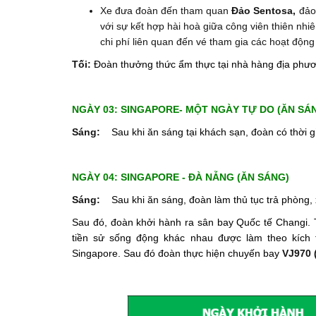
Xe đưa đoàn đến tham quan
Đảo Sentosa,
đảo 
với sự kết hợp hài hoà giữa công viên thiên nhiê
chi phí liên quan đến vé tham gia các hoạt động 
Tối:
Đoàn thưởng thức ẩm thực tại nhà hàng địa phươ
NGÀY 03: SINGAPORE- MỘT NGÀY TỰ DO (ĂN SÁ
Sáng:
Sau khi ăn sáng tại khách sạn, đoàn có thời
NGÀY 04: SINGAPORE - ĐÀ NẴNG (ĂN SÁNG)
Sáng:
Sau khi ăn sáng, đoàn làm thủ tục trả phòn
Sau đó, đoàn khởi hành ra sân bay Quốc tế Changi.
tiền sử sống động khác nhau được làm theo kích t
Singapore. Sau đó đoàn thực hiện chuyến bay
VJ970 