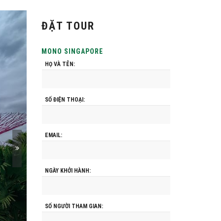
ĐẶT TOUR
MONO SINGAPORE
HỌ VÀ TÊN:
SỐ ĐIỆN THOẠI:
EMAIL:
NGÀY KHỞI HÀNH:
SỐ NGƯỜI THAM GIAN: