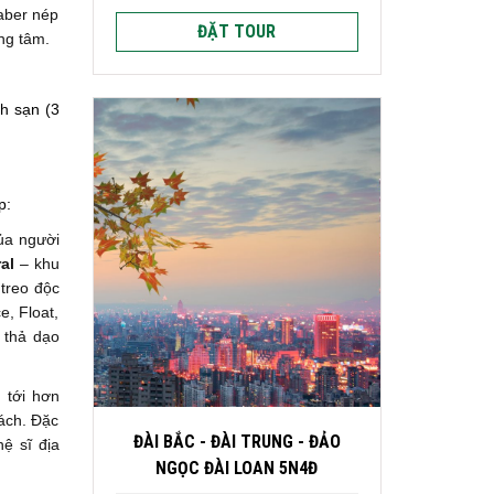
aber nép
ĐẶT TOUR
ng tâm.
h sạn (3
p:
của người
al
– khu
 treo độc
e, Float,
 thả dạo
 tới hơn
hách. Đặc
ĐÀI BẮC - ĐÀI TRUNG - ĐẢO
ệ sĩ địa
NGỌC ĐÀI LOAN 5N4Đ