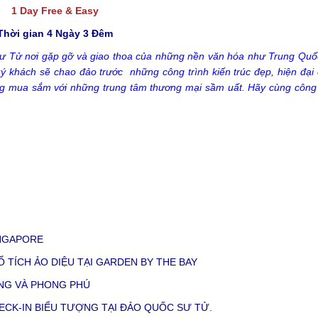
1 Day Free & Easy
Thời gian 4 Ngày 3 Đêm
Sư Tử nơi gặp gỡ và giao thoa của những nền văn hóa như Trung Quố
uý khách sẽ chao đảo trước những công trình kiến trúc đẹp, hiện đại
ường mua sắm với những trung tâm thương mại sầm uất. Hãy cùng công
NGAPORE
 TÍCH ẢO DIỆU TẠI GARDEN BY THE BAY
NG VÀ PHONG PHÚ
ECK-IN BIỂU TƯỢNG TẠI ĐẢO QUỐC SƯ TỬ.