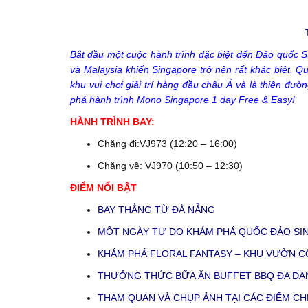
Bắt đầu một cuộc hành trình đặc biệt đến Đảo quốc 
và Malaysia khiến Singapore trở nên rất khác biệt. Q
khu vui chơi giải trí hàng đầu châu Á và là thiên đ
phá hành trình Mono Singapore 1 day Free & Easy!
HÀNH TRÌNH BAY:
Chặng đi:VJ973 (12:20 – 16:00)
Chặng về: VJ970 (10:50 – 12:30)
ĐIỂM NỔI BẬT
BAY THẲNG TỪ ĐÀ NẴNG
MỘT NGÀY TỰ DO KHÁM PHÁ QUỐC ĐẢO SI
KHÁM PHÁ FLORAL FANTASY – KHU VƯỜN CỔ
THƯỞNG THỨC BỮA ĂN BUFFET BBQ ĐA DẠ
THAM QUAN VÀ CHỤP ẢNH TẠI CÁC ĐIỂM CH