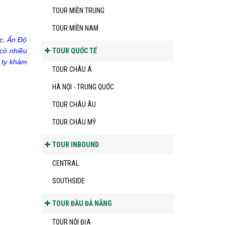
TOUR MIỀN TRUNG
TOUR MIỀN NAM
c, Ấn Độ
TOUR QUỐC TẾ
 có nhiều
 ty khám
TOUR CHÂU Á
HÀ NỘI - TRUNG QUỐC
TOUR CHÂU ÂU
TOUR CHÂU MỸ
TOUR INBOUND
CENTRAL
SOUTHSIDE
TOUR ĐẦU ĐÀ NẴNG
TOUR NỘI ĐỊA