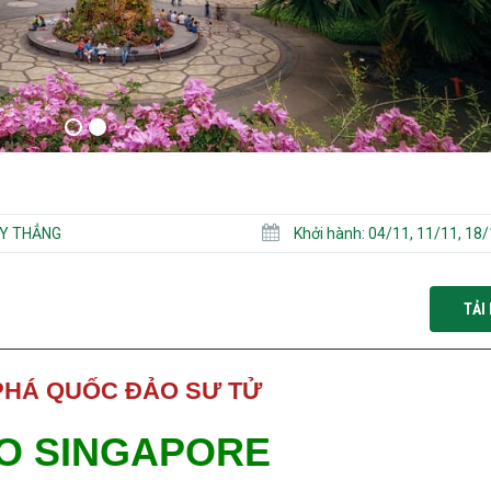
Y THẲNG
Khởi hành:
04/11, 11/11, 18/11, 25/11/2022 02/12, 09/12
TẢI 
PHÁ QUỐC ĐẢO SƯ TỬ
O SINGAPORE