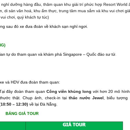
nghỉ dưỡng hàng đầu, thăm quan khu giải trí phức hợp Resort World 
n, di sản văn hoá, khu ẩm thực, trung tâm mua sắm và khu vui chơi giả 
vui chơi, quý khách tự túc)
ng sau đó xe đưa đoàn về khách sạn nghỉ ngơi.
NG)
 gian tự do tham quan và khám phá Singapore – Quốc đảo sư tử.
g, xe và HDV đưa đoàn tham quan:
 Tại đây đoàn tham quan
Công viên khủng long
với hơn 20 mô hình 
hước thật. Chụp ảnh, check-in tại
thác nước Jewel
, biểu tượng
(10:50 – 12:30)
về lại Đà Nẵng.
BẢNG GIÁ TOUR