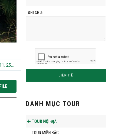
GHI CHÚ:
, 16/12/, 30/12
LIÊN HỆ
FILE
DANH MỤC TOUR
TOUR NỘI ĐỊA
TOUR MIỀN BẮC