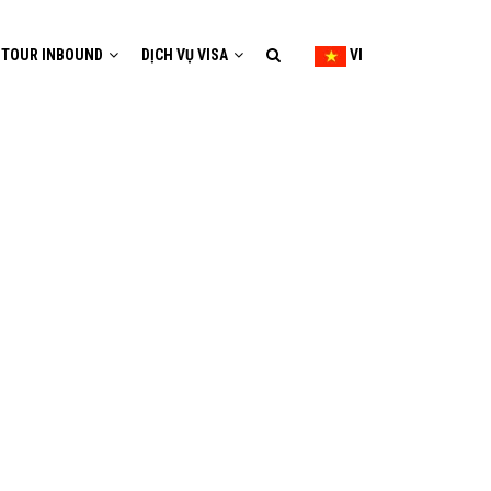
TOUR INBOUND
DỊCH VỤ VISA
VI
Ế