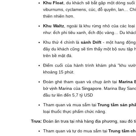
Khu
Float
, du khách sẽ bắt gặp một dòng suối
viburnums, cyclamens, cúc, đỗ quyên, lan… Ch
thiên nhiên hơn.
Khu Waltz
, ngoài là khu rừng nhỏ của các loại
như: ếch phi tiêu xanh, ếch độc vàng… Du khác
Khu thứ 4 chính là
sảnh Drift
- một hang động g
đây du khách cũng sẽ tìm thấy một bộ sưu tập h
trên bề mặt đá.
Điểm cuối của hành trình khám phá "khu vườn
khoảng 15 phút.
Đoàn ghé tham quan và chụp ảnh tại
Marina 
bờ
vịnh Marina
của
Singapore
. Marina Bay San
đầu tư lên đến 5,7 tỷ USD
Tham quan và mua sắm tại
Trung tâm sản ph
loại thuốc thực phẩm chức năng.
Trưa:
Đoàn ăn trưa tại nhà hàng địa phương, sau đó t
Tham quan và tự do mua sắm tại
Trung tâm ch