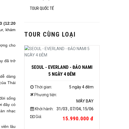
TOUR QUỐC TẾ
73
(12:20
ur, khám
TOUR CÙNG LOẠI
vượng cho
ày đã trở
SEOUL - EVERLAND - ĐẢO NAMI
5 NGÀY 4 ĐÊM
 dễ dàng
của Thái
Thời gian:
5 ngày 4 đêm
Phương tiện:
 đời sống
MÁY BAY
ơi đây có
Khởi hành:
31/03 , 07/04, 15/06
 dàn nhạc
Giá:
15.990.000 đ
viên lâu