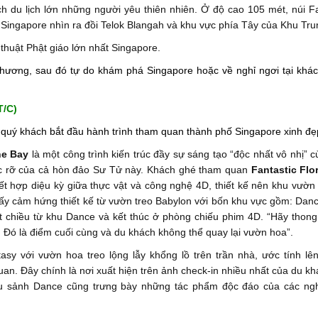
ch du lịch lớn những người yêu thiên nhiên. Ở độ cao 105 mét, núi F
m Singapore nhìn ra đồi Telok Blangah và khu vực phía Tây của Khu Tru
thuật Phật giáo lớn nhất Singapore.
hương, sau đó tự do khám phá Singapore hoặc về nghỉ ngơi tại khác
T/C)
 quý khách bắt đầu hành trình tham quan thành phố Singapore xinh đẹ
he Bay
là một công trình kiến trúc đầy sự sáng tạo “độc nhất vô nhị” 
ực rỡ của cả hòn đảo Sư Tử này. Khách ghé tham quan
Fantastic Flor
kết hợp diệu kỳ giữa thực vật và công nghệ 4D, thiết kế nên khu vườn
lấy cảm hứng thiết kế từ vườn treo Babylon với bốn khu vực gồm: Danc
ột chiều từ khu Dance và kết thúc ở phòng chiếu phim 4D. “Hãy thong
. Đó là điểm cuối cùng và du khách không thể quay lại vườn hoa”.
asy với vườn hoa treo lộng lẫy khổng lồ trên trần nhà, ước tính lên
an. Đây chính là nơi xuất hiện trên ảnh check-in nhiều nhất của du k
khu sảnh Dance cũng trưng bày những tác phẩm độc đáo của các ngh