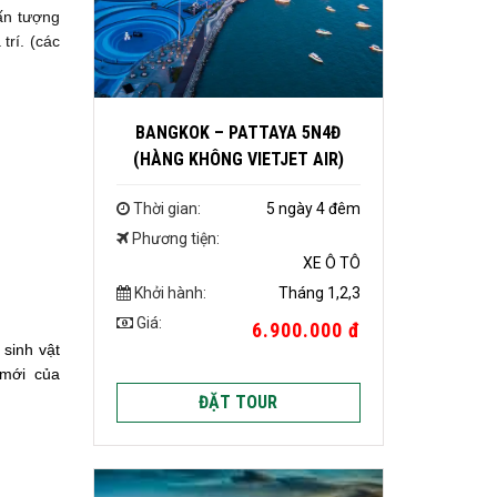
ấn tượng
trí. (các
BANGKOK – PATTAYA 5N4Đ
(HÀNG KHÔNG VIETJET AIR)
Thời gian:
5 ngày 4 đêm
Phương tiện:
XE Ô TÔ
Khởi hành:
Tháng 1,2,3
Giá:
6.900.000 đ
sinh vật
 mới của
ĐẶT TOUR