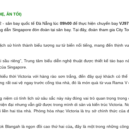
, ĂN TỐI)
2 - sân bay quốc tế Đà Nẵng lúc
09h00
để thực hiện chuyến bay
VJ9
 dẫn Singapore đón đoàn tại sân bay. Tại đây, đoàn tham gia City To
lịch sử hình thành biểu tượng sư tử biển nổi tiếng, mang đến thịnh 
ái sầu riêng”, Trung tâm biểu diễn nghệ thuật được thiết kế táo bạo n
 của Singapore.
iểu thời Victoria với hàng rào sơn trắng, đến đây quý khách có thể
ng rất oai vệ ngay trước cổng tòa nhà, đó là món quà từ vua Rama V 
g niệm có tính lịch sử sâu sắc này này đóng vai trò quan trọng trong
iện đại nhưng vẫn giữ được trong mình di sản và kiến trúc Victoria. N
i liền hai tòa nhà. Phòng hòa nhạc Victoria là trụ sở chình thức của
ok Blangah là ngọn đồi cao thứ hai của
,
đây là một trong những công 