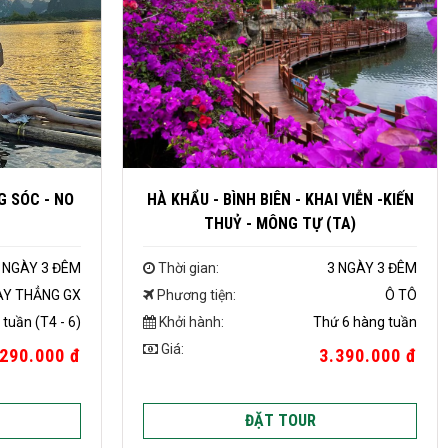
G SÓC - NO
HÀ KHẨU - BÌNH BIÊN - KHAI VIỄN -KIẾN
THUỶ - MÔNG TỰ (TA)
 NGÀY 3 ĐÊM
Thời gian:
3 NGÀY 3 ĐÊM
AY THẲNG GX
Phương tiện:
Ô TÔ
tuần (T4 - 6)
Khởi hành:
Thứ 6 hàng tuần
Giá:
.290.000 đ
3.390.000 đ
ĐẶT TOUR