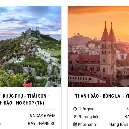
– KHÚC PHỤ - THÁI SƠN –
THANH ĐẢO - BỒNG LAI - Y
 ĐẢO - NO SHOP (TN)
Thời gian:
5
6 NGÀY 6 ĐÊM
Phương tiện:
B
n:
BAY THẲNG SC
Khởi hành:
Hàng tuần 