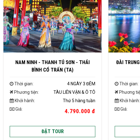
NAM NINH - THANH TÚ SƠN - THÁI
ĐÀI TRUNG 
BÌNH CỔ TRẤN (TA)
Thời gian:
4 NGÀY 3 ĐÊM
Thời gian:
Phương tiện:
TÀU LIÊN VẬN & Ô TÔ
Phương tiệ
Khởi hành:
Thứ 5 hàng tuần
Khởi hành:
Giá:
Giá:
4.790.000 đ
ĐẶT TOUR