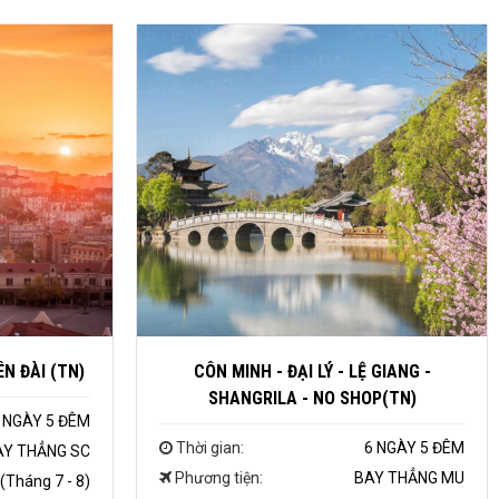
ÊN ĐÀI (TN)
CÔN MINH - ĐẠI LÝ - LỆ GIANG -
SHANGRILA - NO SHOP(TN)
 NGÀY 5 ĐÊM
Thời gian:
6 NGÀY 5 ĐÊM
AY THẲNG SC
Phương tiện:
BAY THẲNG MU
(Tháng 7 - 8)