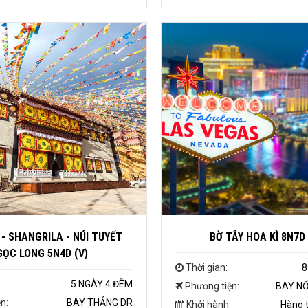
 - SHANGRILA - NÚI TUYẾT
BỜ TÂY HOA KÌ 8N7D
ỌC LONG 5N4D (V)
Thời gian:
8
5 NGÀY 4 ĐÊM
Phương tiện:
BAY NỐ
n:
BAY THẲNG DR
Khởi hành:
Hàng t