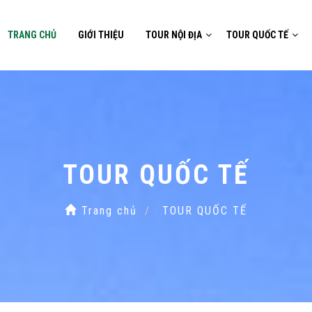
TRANG CHỦ
GIỚI THIỆU
TOUR NỘI ĐỊA
TOUR QUỐC TẾ
TOUR QUỐC TẾ
Trang chủ
TOUR QUỐC TẾ