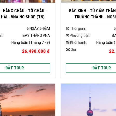
 - HÀNG CHÂU - TÔ CHÂU -
BẮC KINH - TỬ CẤM THÀNH
HẢI - VNA NO SHOP (TN)
TRƯỜNG THÀNH - NOSH
6 NGÀY 6 ĐÊM
Thời gian:
5
n:
BAY THẲNG VNA
Phương tiện:
B
Hàng tuần (Tháng 7 - 9)
Khởi hành:
Hàng tuần (
Giá:
26.490.000 đ
22.
ĐẶT TOUR
ĐẶT TOUR