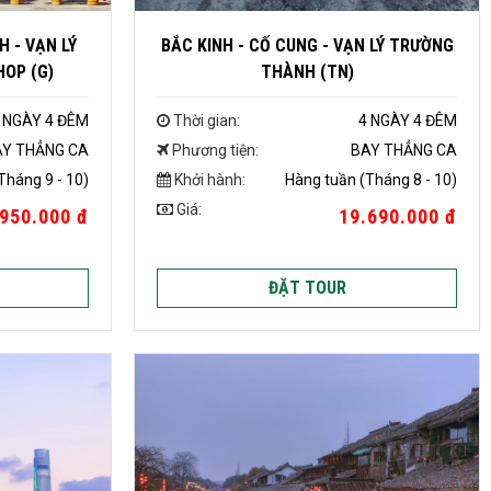
 - VẠN LÝ
BẮC KINH - CỐ CUNG - VẠN LÝ TRƯỜNG
OP (G)
THÀNH (TN)
 NGÀY 4 ĐÊM
Thời gian:
4 NGÀY 4 ĐÊM
AY THẲNG CA
Phương tiện:
BAY THẲNG CA
Tháng 9 - 10)
Khởi hành:
Hàng tuần (Tháng 8 - 10)
Giá:
950.000 đ
19.690.000 đ
ĐẶT TOUR