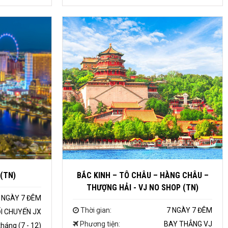
 (TN)
BẮC KINH – TÔ CHÂU – HÀNG CHÂU –
THƯỢNG HẢI - VJ NO SHOP (TN)
 NGÀY 7 ĐÊM
Thời gian:
7 NGÀY 7 ĐÊM
I CHUYẾN JX
Phương tiện:
BAY THẲNG VJ
háng (7 - 12)