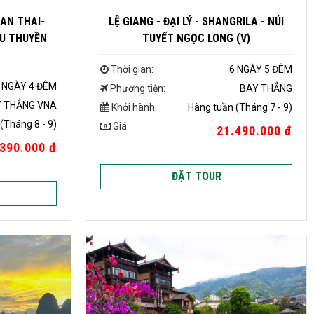
AN THAI-
LỆ GIANG - ĐẠI LÝ - SHANGRILA - NÚI
DU THUYỀN
TUYẾT NGỌC LONG (V)
Thời gian:
6 NGÀY 5 ĐÊM
 NGÀY 4 ĐÊM
Phương tiện:
BAY THẲNG
 THẲNG VNA
Khởi hành:
Hàng tuần (Tháng 7 - 9)
(Tháng 8 - 9)
Giá:
21.490.000 đ
.390.000 đ
ĐẶT TOUR