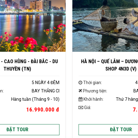
- CAO HÙNG - ĐÀI BẮC - DU
HÀ NỘI – QUẾ LÂM – DƯƠN
THUYỀN (TN)
SHOP 4N3D (V)
5 NGÀY 4 ĐÊM
Thời gian:
4
n:
BAY THẲNG CI
Phương tiện:
B
Hàng tuần (Tháng 9 - 10)
Khởi hành:
Thứ 7 hàng 
Giá:
16.990.000 đ
7
ĐẶT TOUR
ĐẶT TOUR