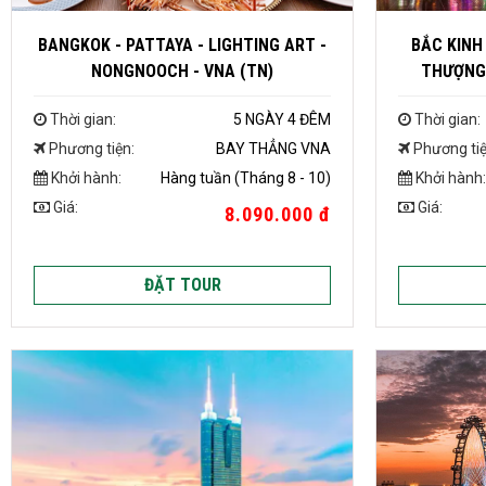
BANGKOK - PATTAYA - LIGHTING ART -
BẮC KINH
NONGNOOCH - VNA (TN)
THƯỢNG 
Thời gian:
5 NGÀY 4 ĐÊM
Thời gian:
Phương tiện:
BAY THẲNG VNA
Phương tiệ
Khởi hành:
Hàng tuần (Tháng 8 - 10)
Khởi hành:
Giá:
Giá:
8.090.000 đ
ĐẶT TOUR