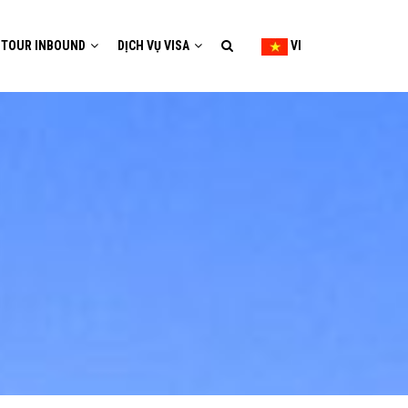
TOUR INBOUND
DỊCH VỤ VISA
VI