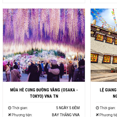
MÙA HÈ CUNG ĐƯỜNG VÀNG (OSAKA -
LỆ GIANG
TOKYO) VNA TN
NG
Thời gian:
5 NGÀY 5 ĐÊM
Thời gian:
Phương tiện:
BAY THẲNG VNA
Phương tiệ