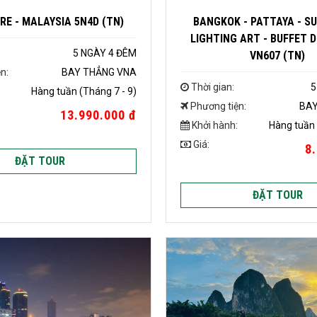
RE - MALAYSIA 5N4D (TN)
BANGKOK - PATTAYA - SU
LIGHTING ART - BUFFET 
5 NGÀY 4 ĐÊM
VN607 (TN)
n:
BAY THẲNG VNA
Thời gian:
5
Hàng tuần (Tháng 7 - 9)
Phương tiện:
BAY
13.990.000 đ
Khởi hành:
Hàng tuần 
Giá:
8
ĐẶT TOUR
ĐẶT TOUR