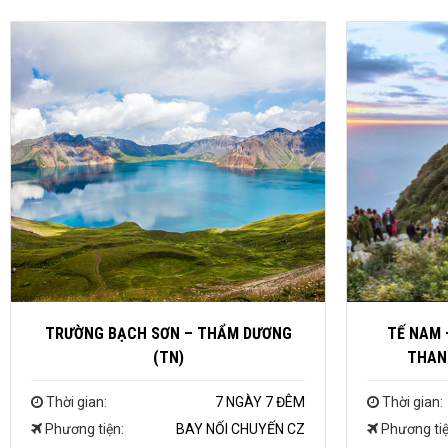
TRƯỜNG BẠCH SƠN – THẨM DƯƠNG
TẾ NAM 
(TN)
THANH
Thời gian:
7 NGÀY 7 ĐÊM
Thời gian:
Phương tiện:
BAY NỐI CHUYẾN CZ
Phương tiệ